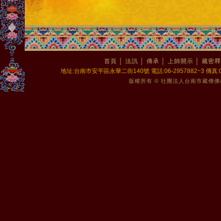
首頁
│
法訊
│
傳承
│
上師開示
│
藏密釋
地址:台南市安平區永華二街140號 電話:06-2957882~3 傳真:06-2
版權所有 © 社團法人台南市藏傳