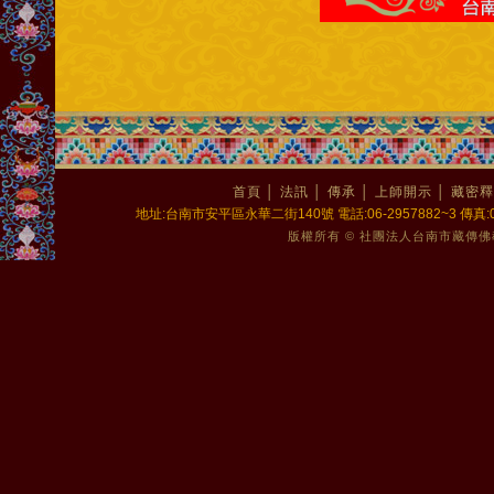
首頁
│
法訊
│
傳承
│
上師開示
│
藏密釋
地址:台南市安平區永華二街140號 電話:06-2957882~3 傳真:06-2
版權所有 © 社團法人台南市藏傳