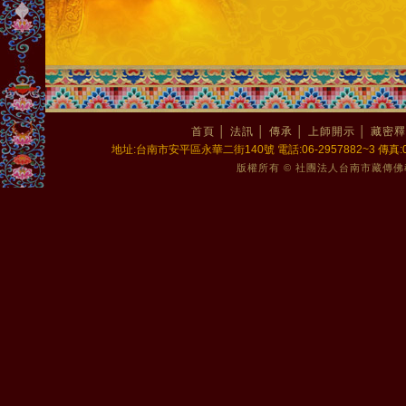
首頁
│
法訊
│
傳承
│
上師開示
│
藏密釋
地址:台南市安平區永華二街140號 電話:06-2957882~3 傳真:06-2
版權所有 © 社團法人台南市藏傳