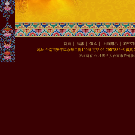
首頁
│
法訊
│
傳承
│
上師開示
│
藏密釋
地址:台南市安平區永華二街140號 電話:06-2957882~3 傳真:06-2
版權所有 © 社團法人台南市藏傳