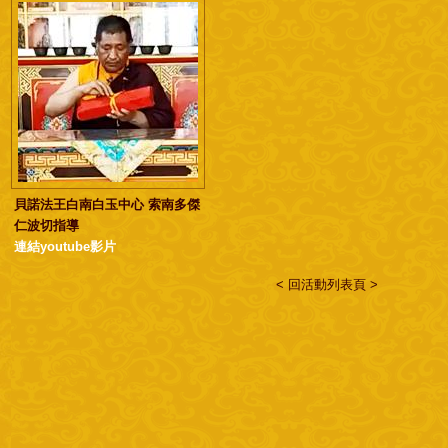
貝諾法王白南白玉中心 索南多傑
仁波切指導
連結youtube影片
< 回活動列表頁 >