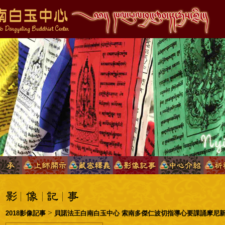
>
2018影像記事
貝諾法王白南白玉中心 索南多傑仁波切指導心要課誦摩尼