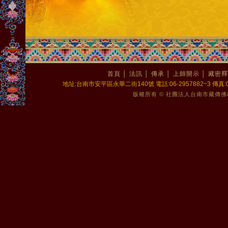
首頁
│
法訊
│
傳承
│
上師開示
│
藏密釋
地址:台南市安平區永華二街140號 電話:06-2957882~3 傳真:06-2
版權所有 © 社團法人台南市藏傳