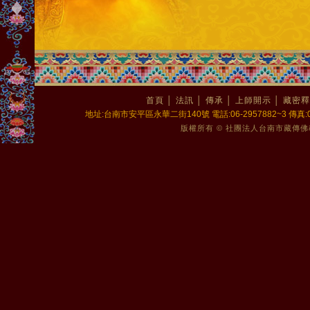
首頁
│
法訊
│
傳承
│
上師開示
│
藏密釋
地址:台南市安平區永華二街140號 電話:06-2957882~3 傳真:06-2
版權所有 © 社團法人台南市藏傳