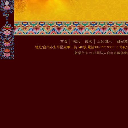
首頁
│
法訊
│
傳承
│
上師開示
│
藏密釋
地址:台南市安平區永華二街140號 電話:06-2957882~3 傳真:06-2
版權所有 © 社團法人台南市藏傳