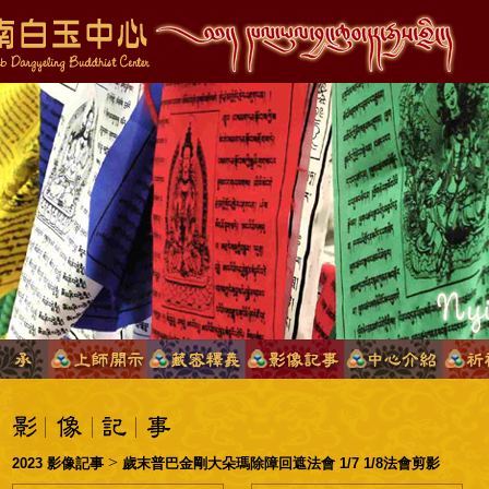
>
2023 影像記事
歲末普巴金剛大朵瑪除障回遮法會 1/7 1/8法會剪影