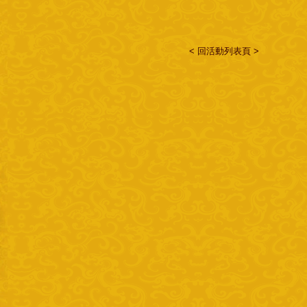
< 回活動列表頁 >