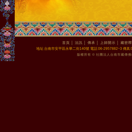
首頁
│
法訊
│
傳承
│
上師開示
│
藏密釋
地址:台南市安平區永華二街140號 電話:06-2957882~3 傳真:06-2
版權所有 © 社團法人台南市藏傳