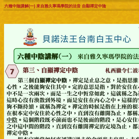
六種中陰講解(一) 來自雅久寧瑪學院的法音 自顯禪定中陰