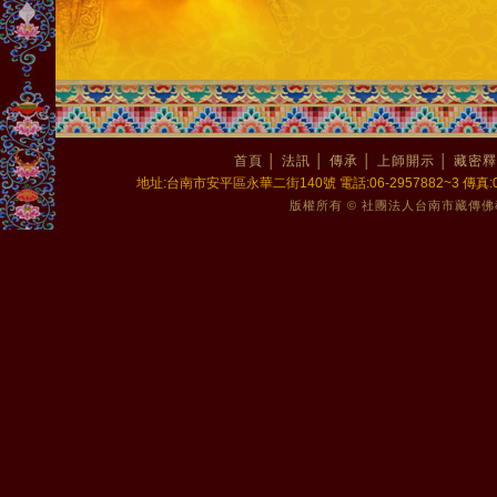
首頁
│
法訊
│
傳承
│
上師開示
│
藏密釋
地址:台南市安平區永華二街140號 電話:06-2957882~3 傳真:06-2
版權所有 © 社團法人台南市藏傳